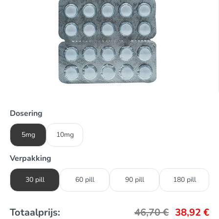
Dosering
5mg
10mg
Verpakking
30 pill
60 pill
90 pill
180 pill
Totaalprijs:
46,70
€
38,92
€