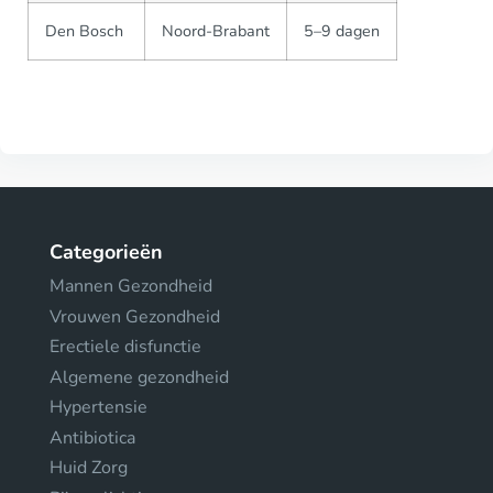
Den Bosch
Noord-Brabant
5–9 dagen
Categorieën
Mannen Gezondheid
Vrouwen Gezondheid
Erectiele disfunctie
Algemene gezondheid
Hypertensie
Antibiotica
Huid Zorg