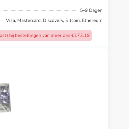
5-9 Dagen
Visa, Mastercard, Discovery, Bitcoin, Ethereum
post) bij bestellingen van meer dan €172.19