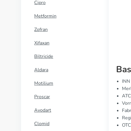
Cipro
Metformin
Zofran
Xifaxan
Biltricide
Bas
Aldara
INN 
Motilium
Merk
ATC
Proscar
Vorm
Avodart
Fabr
Regi
Clomid
OTC/