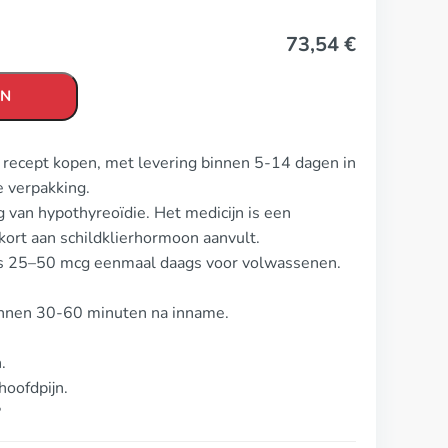
73,54
€
EN
r recept kopen, met levering binnen 5-14 dagen in
 verpakking.
 van hypothyreoïdie. Het medicijn is een
ekort aan schildklierhormoon aanvult.
 is 25–50 mcg eenmaal daags voor volwassenen.
binnen 30-60 minuten na inname.
.
oofdpijn.
?