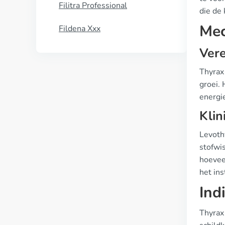
Filitra Professional
die de 
Mec
Fildena Xxx
Vere
Thyrax 
groei.
energi
Klin
Levothy
stofwis
hoevee
het ins
Ind
Thyrax