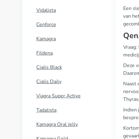
Een sle
Vidalista
van het
gecomb
Cenforce
Qen
Kamagra
Vraag:
Fildena
medicij
Deze vr
Cialis Black
Daarom 
Cialis Daily
Naast 
nervos
Viagra Super Active
Thyrax,
Indien 
Tadalista
bespre
Kamagra Oral Jelly
Kortom,
gevaarl
Kamagra Gold