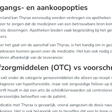
gangs- en aankoopopties
erland kan Thyrax eenvoudig worden verkregen via apotheken en
oor te zorgen dat de medicijnen van een betrouwbare bron k
uiste doseringen. Apotheken bieden vaak begeleiding bij het g
kers.
r het gaat om de aanschaf van Thyrax, is het handig om in ge
adviezen kunnen geven over de medicatie. Het kan ook nodig z
iëren afhankelijk van de leverancier.
fzorgmiddelen (OTC) vs voorschr
valt onder de categorie geneesmiddelen die alleen op recept ve
 diagnose van hypothyreoïdie, maar ook zorgvuldige follow-up d
rift houdt in dat een arts de schildklierwaarden zal controler
persoonlijke behoeften van de patiënt.
dicatie met Thyrax is gevaarlijk, vooral aangezien de dosis n
rkomen. Het is ook belangrijk om te beseffen dat een te hoge