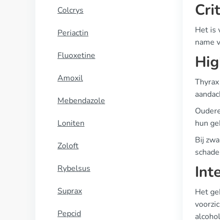
Cri
Colcrys
Het is 
Periactin
name v
Fluoxetine
Hig
Amoxil
Thyrax
aandac
Mebendazole
Oudere
Loniten
hun ge
Bij zw
Zoloft
schadel
Int
Rybelsus
Suprax
Het ge
voorzic
Pepcid
alcohol