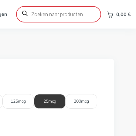
Producten
zoeken
gen
0,00
€
125mcg
25mcg
200mcg