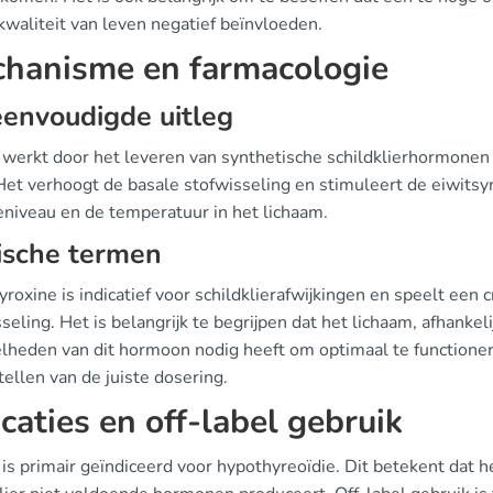
kwaliteit van leven negatief beïnvloeden.
hanisme en farmacologie
envoudigde uitleg
werkt door het leveren van synthetische schildklierhormonen (
 Het verhoogt de basale stofwisseling en stimuleert de eiwits
eniveau en de temperatuur in het lichaam.
ische termen
roxine is indicatief voor schildklierafwijkingen en speelt een 
seling. Het is belangrijk te begrijpen dat het lichaam, afhankel
lheden van dit hormoon nodig heeft om optimaal te functionere
tellen van de juiste dosering.
icaties en off-label gebruik
 is primair geïndiceerd voor hypothyreoïdie. Dit betekent da