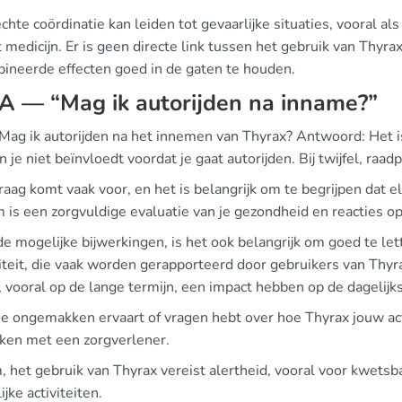
chte coördinatie kan leiden tot gevaarlijke situaties, vooral a
 medicijn. Er is geen directe link tussen het gebruik van Thyra
ineerde effecten goed in de gaten te houden.
A — “Mag ik autorijden na inname?”
 Mag ik autorijden na het innemen van Thyrax? Antwoord: Het i
n je niet beïnvloedt voordat je gaat autorijden. Bij twijfel, raad
aag komt vaak voor, en het is belangrijk om te begrijpen dat 
is een zorgvuldige evaluatie van je gezondheid en reacties op h
de mogelijke bijwerkingen, is het ook belangrijk om goed te l
iteit, die vaak worden gerapporteerd door gebruikers van Thyr
 vooral op de lange termijn, een impact hebben op de dagelijkse
je ongemakken ervaart of vragen hebt over hoe Thyrax jouw acti
ken met een zorgverlener.
 het gebruik van Thyrax vereist alertheid, vooral voor kwetsb
ijke activiteiten.