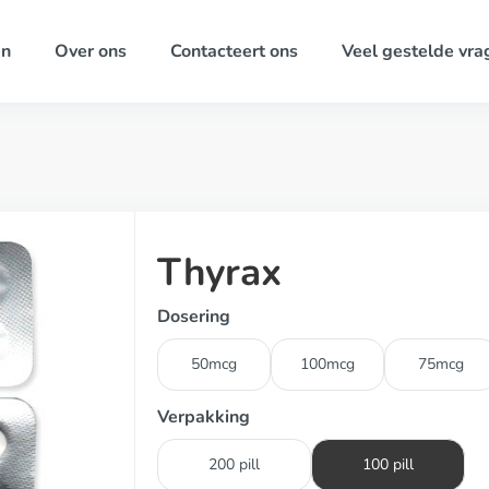
ën
Over ons
Contacteert ons
Veel gestelde vra
Thyrax
Dosering
50mcg
100mcg
75mcg
Verpakking
200 pill
100 pill