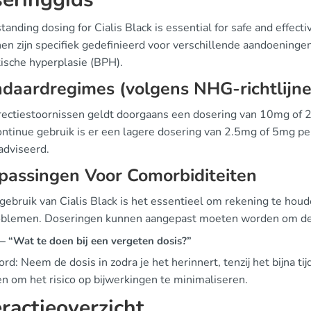
tanding dosing for Cialis Black is essential for safe and effe
jnen zijn specifiek gedefinieerd voor verschillende aandoening
tische hyperplasie (BPH).
daardregimes (volgens NHG-richtlijn
rectiestoornissen geldt doorgaans een dosering van 10mg of 20
ontinue gebruik is er een lagere dosering van 2.5mg of 5mg p
adviseerd.
passingen Voor Comorbiditeiten
 gebruik van Cialis Black is het essentieel om rekening te hou
oblemen. Doseringen kunnen aangepast moeten worden om de 
 “Wat te doen bij een vergeten dosis?”
d: Neem de dosis in zodra je het herinnert, tenzij het bijna ti
n om het risico op bijwerkingen te minimaliseren.
eractieoverzicht