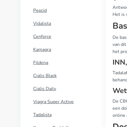
Antwoor
Pepcid
Het is 
Bas
Vidalista
Cenforce
De bas
van dit
Kamagra
het pr
INN
Fildena
Tadalaf
Cialis Black
behand
Cialis Daily
Wett
De CBG-
Viagra Super Active
een do
Tadalista
online
Dos