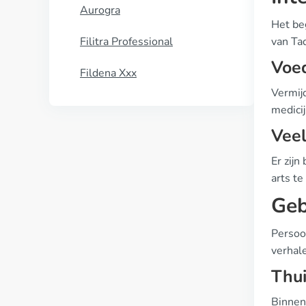
Aurogra
Het beg
Filitra Professional
van Ta
Voe
Fildena Xxx
Vermijd
medici
Vee
Er zijn
arts te
Geb
Persoon
verhal
Thui
Binnen 