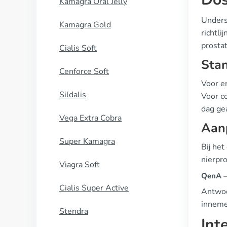
Kamagra Oral Jelly
Unders
Kamagra Gold
richtli
prosta
Cialis Soft
Stan
Cenforce Soft
Voor e
Sildalis
Voor c
dag ge
Vega Extra Cobra
Aan
Super Kamagra
Bij het
nierpr
Viagra Soft
QenA —
Cialis Super Active
Antwoor
inneme
Stendra
Int