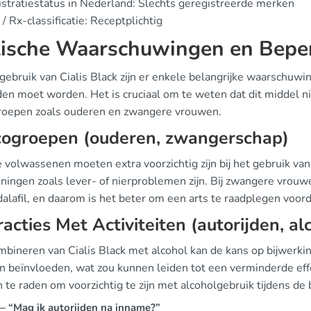
stratiestatus in Nederland: Slechts geregistreerde merken
/ Rx-classificatie: Receptplichtig
tische Waarschuwingen en Bepe
t gebruik van Cialis Black zijn er enkele belangrijke waarschu
n moet worden. Het is cruciaal om te weten dat dit middel nie
groepen zoals ouderen en zwangere vrouwen.
cogroepen (ouderen, zwangerschap)
 volwassenen moeten extra voorzichtig zijn bij het gebruik van
ningen zoals lever- of nierproblemen zijn. Bij zwangere vrouwe
alafil, en daarom is het beter om een arts te raadplegen voord
racties Met Activiteiten (autorijden, al
mbineren van Cialis Black met alcohol kan de kans op bijwerki
n beïnvloeden, wat zou kunnen leiden tot een verminderde effe
 te raden om voorzichtig te zijn met alcoholgebruik tijdens de
 “Mag ik autorijden na inname?”