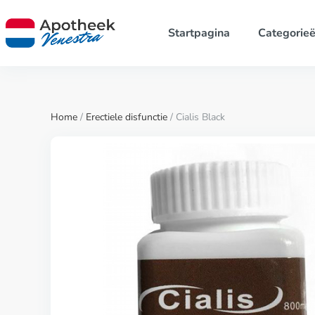
Startpagina
Categorie
Home
/
Erectiele disfunctie
/ Cialis Black