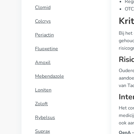
Regi
Clomid
OTC 
Kri
Colcrys
Bij he
Periactin
gehoude
risico
Fluoxetine
Risi
Amoxil
Oudere
Mebendazole
aandoe
van Tad
Loniten
Inte
Zoloft
Het co
medicij
Rybelsus
ook aan
Suprax
QenA —