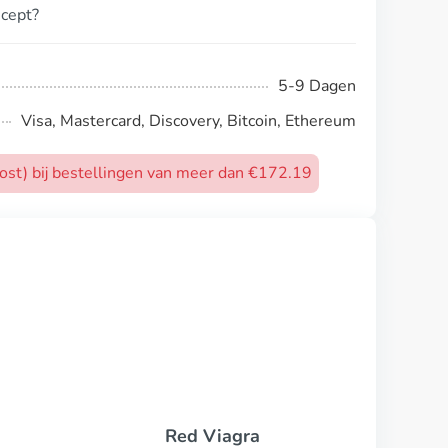
ecept?
5-9 Dagen
Visa, Mastercard, Discovery, Bitcoin, Ethereum
post) bij bestellingen van meer dan €172.19
Viag