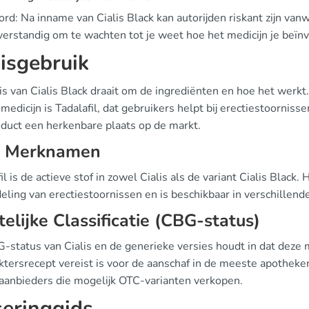
d: Na inname van Cialis Black kan autorijden riskant zijn van
verstandig om te wachten tot je weet hoe het medicijn je beïnvl
isgebruik
is van Cialis Black draait om de ingrediënten en hoe het werk
 medicijn is Tadalafil, dat gebruikers helpt bij erectiestoornis
oduct een herkenbare plaats op de markt.
, Merknamen
il is de actieve stof in zowel Cialis als de variant Cialis Blac
eling van erectiestoornissen en is beschikbaar in verschillend
elijke Classificatie (CBG-status)
status van Cialis en de generieke versies houdt in dat deze me
ktersrecept vereist is voor de aanschaf in de meeste apotheke
 aanbieders die mogelijk OTC-varianten verkopen.
eringgids