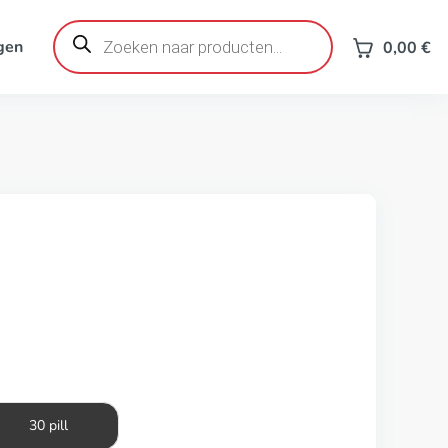
Producten
zoeken
gen
0,00
€
30 pill