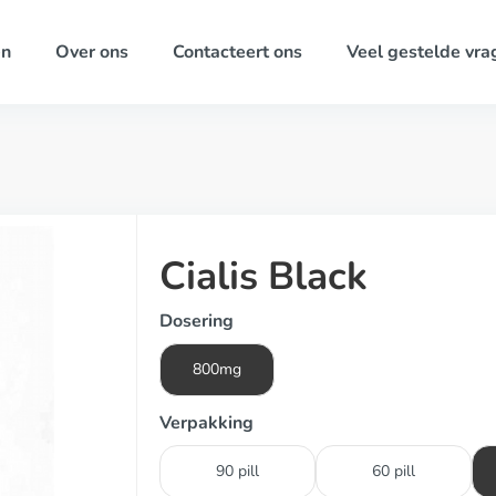
ën
Over ons
Contacteert ons
Veel gestelde vra
Cialis Black
Dosering
800mg
Verpakking
90 pill
60 pill