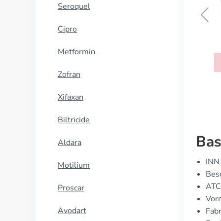
Seroquel
Cipro
Stendra
ssional
Metformin
KOOP NU
U
Zofran
Xifaxan
Biltricide
Bas
Aldara
INN 
Motilium
Besc
ATC
Proscar
Vor
Avodart
Fabr