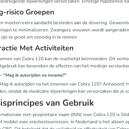
bedreigende bijwerkingen veroorzaken. Ernstige hypotensie kan
-risico Groepen
n moeten extra aandacht besteden aan de dosering. Gewenste 
kingen te minimaliseren. Zwangere vrouwen wordt aangeraden 
s zijn te groot om onnodig in te nemen.
ractie Met Activiteiten
emen van Cobra 120 kan de reactietijd beïnvloeden. Dit verhoogt
gebruik kan bovendien de effecten van het medicijn versterken. 
 "Mag ik autorijden na inname?"
 Mag ik autorijden na het innemen van Cobra 120? Antwoord: H
jden, omdat de medicatie bijwerkingen kan veroorzaken die je c
isprincipes van Gebruik
rnationale niet-proprietaire naam (INN) voor Cobra 120 is Silde
ef middel voor erectiestoornissen. In Nederland is het alleen o