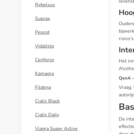
levens
Rybelsus
Hoog
Suprax
Oudere
bijwer
Pepcid
risico'
Vidalista
Inte
Cenforce
Het inn
Alcohol
Kamagra
QenA —
Fildena
Vraag:
autori
Cialis Black
Bas
Cialis Daily
De inte
effecti
Viagra Super Active