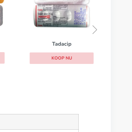
Cial
Tadacip
KOOP NU