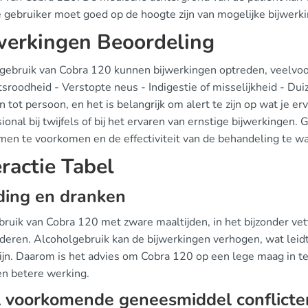
e gebruiker moet goed op de hoogte zijn van mogelijke bijwerk
werkingen Beoordeling
t gebruik van Cobra 120 kunnen bijwerkingen optreden, veelvoo
sroodheid - Verstopte neus - Indigestie of misselijkheid - Du
 tot persoon, en het is belangrijk om alert te zijn op wat je 
ional bij twijfels of bij het ervaren van ernstige bijwerkinge
men te voorkomen en de effectiviteit van de behandeling te w
eractie Tabel
ding en dranken
ruik van Cobra 120 met zware maaltijden, in het bijzonder vett
deren. Alcoholgebruik kan de bijwerkingen verhogen, wat leidt
ijn. Daarom is het advies om Cobra 120 op een lege maag in te
en betere werking.
 voorkomende geneesmiddel conflicte