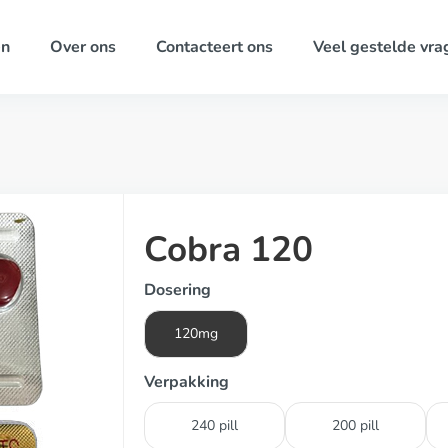
ën
Over ons
Contacteert ons
Veel gestelde vra
Cobra 120
Dosering
120mg
Verpakking
240 pill
200 pill