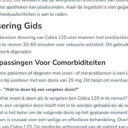
 CBG. Dit betekent dat de veiligheid en effectiviteit van Cobra
ine apotheken kan plaatsvinden, maar de legaliteit is niet geg
eidsautoriteiten is aan te raden.
ering Gids
bevolen dosering van Cobra 120 voor mannen met erectiestoor
in te nemen 30-60 minuten voor seksuele activiteit. Dit gebru
sterk afgeraden.
passingen Voor Comorbiditeiten
dere patiënten of degenen met lever- of nierproblemen is een l
en bij voorkeur met een dosis van 25 mg. Dit helpt om eventue
 "Wat te doen bij een vergeten dosis?"
 Wat moet ik doen als ik vergeten ben Cobra 120 in te neme
n; een vergeten dosis hoeft niet in te worden gehaald als de se
val is het beter om de volgende dosis op het geplande moment
jnen is cruciaal voor een veilige en effectieve behandeling. Ove
 van Cobra 120. De medische achtergrond van de patiënt kan van