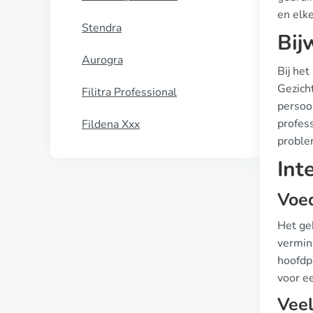
en elk
Stendra
Bij
Aurogra
Bij he
Gezicht
Filitra Professional
persoon
profess
Fildena Xxx
proble
Int
Voe
Het geb
vermin
hoofdp
voor e
Veel