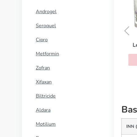
Androgel
Seroquel
Cipro
Kamagra
L
Metformin
KOOP NU
Zofran
Xifaxan
Biltricide
Bas
Aldara
Motilium
INN (