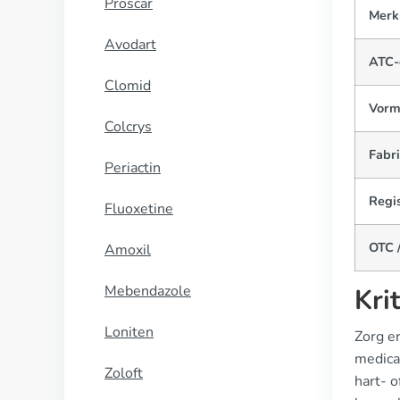
Proscar
Merk
Avodart
ATC-
Clomid
Vorm
Colcrys
Fabr
Periactin
Regis
Fluoxetine
OTC /
Amoxil
Mebendazole
Kri
Loniten
Zorg e
medica
Zoloft
hart- 