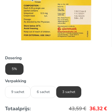
Dosering
5%
Verpakking
9 sachet
6 sachet
3 sachet
Totaalprijs:
43,59
€
36,32
€