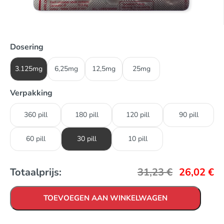
Dosering
3.125mg
6,25mg
12,5mg
25mg
Verpakking
360 pill
180 pill
120 pill
90 pill
60 pill
30 pill
10 pill
Totaalprijs:
31,23
€
26,02
€
TOEVOEGEN AAN WINKELWAGEN