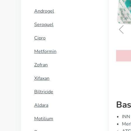
Androgel
Seroquel
Cipro
Kamagra
Metformin
KOOP NU
Zofran
Xifaxan
Biltricide
Bas
Aldara
INN 
Motilium
Merk