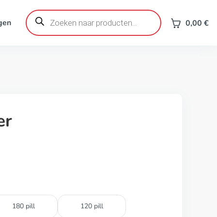
Producten
zoeken
gen
0,00
€
er
180 pill
120 pill