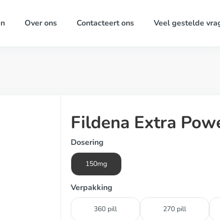
ën
Over ons
Contacteert ons
Veel gestelde vra
Fildena Extra Pow
Dosering
150mg
Verpakking
360 pill
270 pill