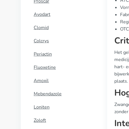
ATC
Proscar
Vorm
Avodart
Fabr
Regi
Clomid
OTC/
Cri
Colcrys
Het ge
Periactin
medici
hart- e
Fluoxetine
bijwer
Amoxil
plaats.
Hog
Mebendazole
Zwange
Loniten
zonder
Zoloft
Int