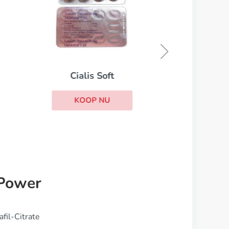
Stendra
KOOP NU
 Power
fil-Citrate