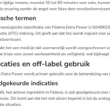
n tijdige inname, meestal 30 tot 60 minuten voor seks, kunn
le ervaring zonder de angst voor falen door erectiestoornissen
ische termen
macologische classificatie van Fildena Extra Power is G04BE
che (ATC) indeling. Dit geeft aan dat het wordt ingezet voor u
estoornissen.
akt het een medicijn dat voornamelijk wordt voorgeschreven v
he trials voor zowel werkzaamheid als veiligheid, wat bijdraag
icaties en off-label gebruik
a Extra Power wordt primair gebruikt voor de behandeling van 
gekeurde indicaties
fil, het actieve ingrediënt in Fildena, is ook goedgekeurd voo
nsie. Dit toont aan dat het niet alleen beperkt is tot de urol
te situaties.