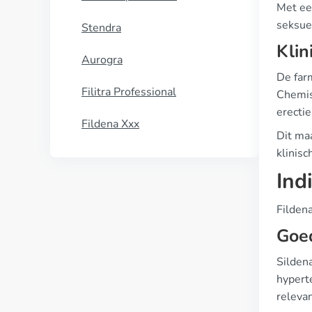
Met ee
seksue
Stendra
Klin
Aurogra
De far
Filitra Professional
Chemis
erecti
Fildena Xxx
Dit ma
klinisc
Ind
Filden
Goed
Sildena
hyperte
relevan