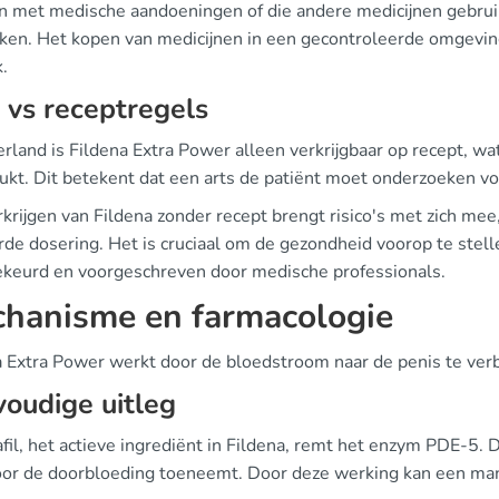
 met medische aandoeningen of die andere medicijnen gebruik
ken. Het kopen van medicijnen in een gecontroleerde omgeving
.
vs receptregels
erland is Fildena Extra Power alleen verkrijgbaar op recept, w
ukt. Dit betekent dat een arts de patiënt moet onderzoeken v
krijgen van Fildena zonder recept brengt risico's met zich mee
de dosering. Het is cruciaal om de gezondheid voorop te stelle
keurd en voorgeschreven door medische professionals.
hanisme en farmacologie
a Extra Power werkt door de bloedstroom naar de penis te verbe
oudige uitleg
fil, het actieve ingrediënt in Fildena, remt het enzym PDE-5. 
or de doorbloeding toeneemt. Door deze werking kan een man e