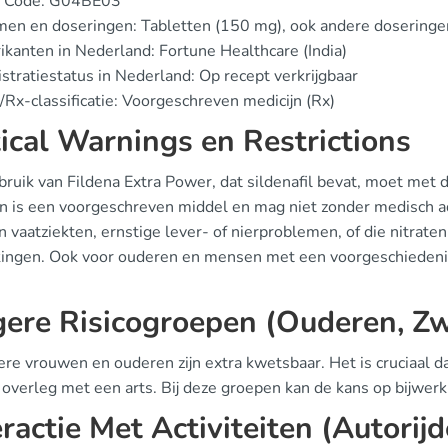
 Code: G04BE03
en en doseringen: Tabletten (150 mg), ook andere doseringe
ikanten in Nederland: Fortune Healthcare (India)
stratiestatus in Nederland: Op recept verkrijgbaar
Rx-classificatie: Voorgeschreven medicijn (Rx)
tical Warnings en Restrictions
bruik van Fildena Extra Power, dat sildenafil bevat, moet met 
jn is een voorgeschreven middel en mag niet zonder medisch
n vaatziekten, ernstige lever- of nierproblemen, of die nitrat
kingen. Ook voor ouderen en mensen met een voorgeschiedenis
ere Risicogroepen (Ouderen, Z
re vrouwen en ouderen zijn extra kwetsbaar. Het is cruciaal 
 overleg met een arts. Bij deze groepen kan de kans op bijwerk
eractie Met Activiteiten (Autorij