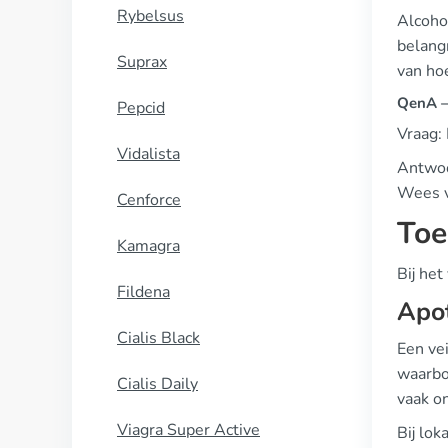
Rybelsus
Alcohol
belang
Suprax
van ho
QenA —
Pepcid
Vraag:
Vidalista
Antwoor
Wees vo
Cenforce
Toe
Kamagra
Bij het
Fildena
Apot
Cialis Black
Een vei
waarbo
Cialis Daily
vaak on
Viagra Super Active
Bij lok