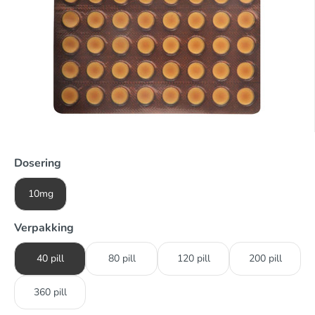
Dosering
10mg
Verpakking
40 pill
80 pill
120 pill
200 pill
360 pill