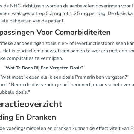
s de NHG-richtlijnen worden de aanbevolen doseringen voor 
men vaak gestart op 0.3 mg tot 1.25 mg per dag. De dosis ka
uele behoeften van de patiënt.
passingen Voor Comorbiditeiten
cifieke aandoeningen zoals nier- of leverfunctiestoornissen ka
. Het is cruciaal om nauwlettend samen te werken met een zor
ke complicaties te vermijden.
 "Wat Te Doen Bij Een Vergeten Dosis?"
 "Wat moet ik doen als ik een dosis Premarin ben vergeten?"
d: "Neem de dosis zodra je het herinnert, maar sla het over al
ubbele dosis."
eractieoverzicht
ding En Dranken
de voedingsmiddelen en dranken kunnen de effectiviteit van Pr