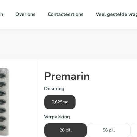
ën
Over ons
Contacteert ons
Veel gestelde vra
Premarin
Dosering
0,625mg
Verpakking
28 pill
56 pill