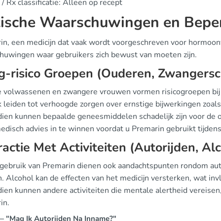
/ Rx classificatie: Alleen op recept
tische Waarschuwingen en Bepe
in, een medicijn dat vaak wordt voorgeschreven voor hormoonv
huwingen waar gebruikers zich bewust van moeten zijn.
g-risico Groepen (Ouderen, Zwangers
 volwassenen en zwangere vrouwen vormen risicogroepen bij h
k leiden tot verhoogde zorgen over ernstige bijwerkingen zoa
ien kunnen bepaalde geneesmiddelen schadelijk zijn voor de 
medisch advies in te winnen voordat u Premarin gebruikt tijde
ractie Met Activiteiten (Autorijden, Al
t gebruik van Premarin dienen ook aandachtspunten rondom au
. Alcohol kan de effecten van het medicijn versterken, wat in
en kunnen andere activiteiten die mentale alertheid vereisen, 
in.
 "Mag Ik Autorijden Na Inname?"