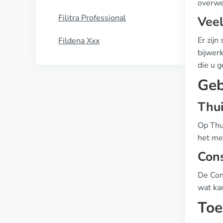
overwe
Filitra Professional
Veel
Er zij
Fildena Xxx
bijwerk
die u g
Geb
Thui
Op Thui
het med
Con
De Con
wat ka
Toe