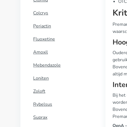
Clomid
OTC 
Kri
Colcrys
Premar
Periactin
waarsc
Fluoxetine
Hoo
Amoxil
Oudere
gebrui
Mebendazole
Bovend
altijd 
Loniten
Inte
Zoloft
Bij he
worden
Rybelsus
Bovendi
Premar
Suprax
QenA —