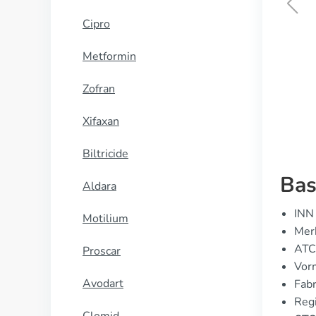
Cipro
Danocrine
Metformin
KOOP NU
Zofran
Xifaxan
Biltricide
Bas
Aldara
INN 
Motilium
Mer
ATC
Proscar
Vorm
Avodart
Fabr
Regi