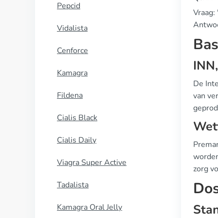
Pepcid
Vraag: 
Antwoo
Vidalista
Bas
Cenforce
INN
Kamagra
De Int
Fildena
van ve
geprod
Cialis Black
Wett
Cialis Daily
Premar
worden
Viagra Super Active
zorg vo
Dos
Tadalista
Stan
Kamagra Oral Jelly