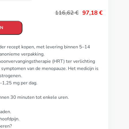
116,62
€
97,18
€
EN
der recept kopen, met levering binnen 5–14
 anonieme verpakking.
oonvervangingstherapie (HRT) ter verlichting
e symptomen van de menopauze. Het medicijn is
strogenen.
3–1,25 mg per dag.
innen 30 minuten tot enkele uren.
raden.
oofdpijn.
beren?