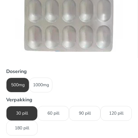
Dosering
500mg
1000mg
Verpakking
30 pill
60 pill
90 pill
120 pill
180 pill