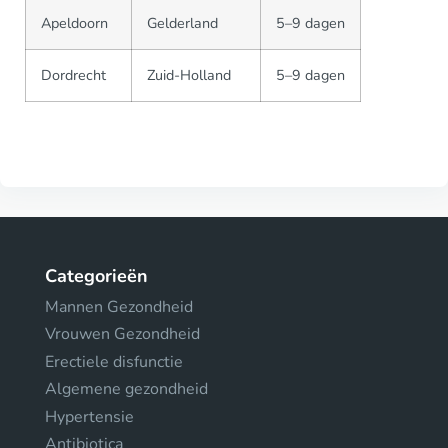
Apeldoorn
Gelderland
5–9 dagen
Dordrecht
Zuid-Holland
5–9 dagen
Categorieën
Mannen Gezondheid
Vrouwen Gezondheid
Erectiele disfunctie
Algemene gezondheid
Hypertensie
Antibiotica