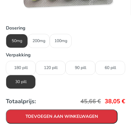
Dosering
50mg
200mg
100mg
Verpakking
180 pill
120 pill
90 pill
60 pill
30 pill
Totaalprijs:
45,66
€
38,05
€
TOEVOEGEN AAN WINKELWAGEN