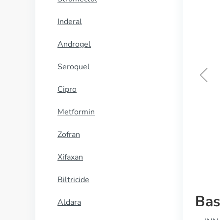
Inderal
Androgel
Seroquel
Cipro
Ilosone
Metformin
KOOP NU
Zofran
Xifaxan
Biltricide
Bas
Aldara