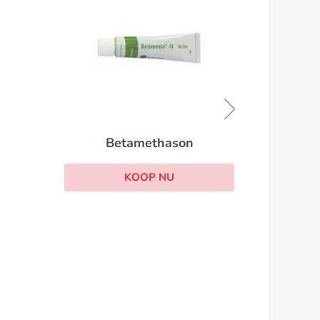
Permetrine
KOOP NU