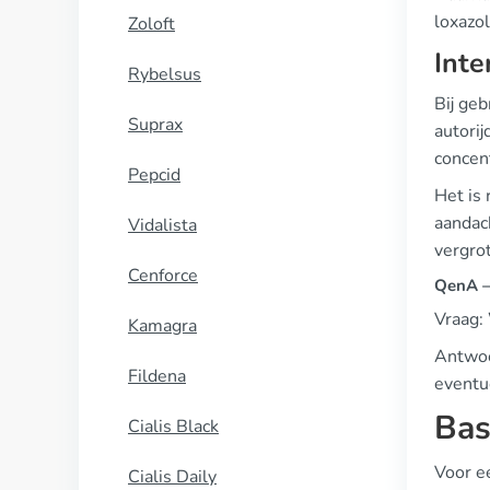
loxazo
Zoloft
Inte
Rybelsus
Bij geb
Suprax
autorij
concent
Pepcid
Het is
aandach
Vidalista
vergro
Cenforce
QenA —
Vraag: 
Kamagra
Antwoo
Fildena
eventu
Bas
Cialis Black
Voor ee
Cialis Daily