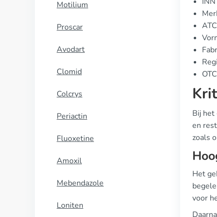
INN 
Motilium
Mer
ATC
Proscar
Vorm
Avodart
Fabr
Regi
Clomid
OTC 
Kri
Colcrys
Bij het
Periactin
en res
zoals 
Fluoxetine
Hoo
Amoxil
Het geb
Mebendazole
begele
voor he
Loniten
Daarnaa