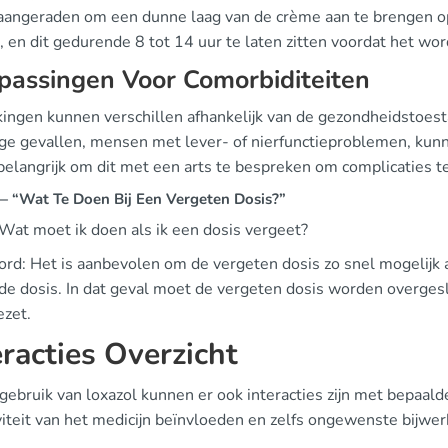
aangeraden om een dunne laag van de crème aan te brengen op
, en dit gedurende 8 tot 14 uur te laten zitten voordat het wo
passingen Voor Comorbiditeiten
kingen kunnen verschillen afhankelijk van de gezondheidstoest
e gevallen, mensen met lever- of nierfunctieproblemen, kunne
 belangrijk om dit met een arts te bespreken om complicaties 
 “Wat Te Doen Bij Een Vergeten Dosis?”
 Wat moet ik doen als ik een dosis vergeet?
d: Het is aanbevolen om de vergeten dosis zo snel mogelijk aan
de dosis. In dat geval moet de vergeten dosis worden overges
ezet.
eracties Overzicht
 gebruik van loxazol kunnen er ook interacties zijn met bepaa
viteit van het medicijn beïnvloeden en zelfs ongewenste bijwe