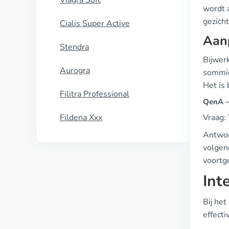
Viagra Soft
wordt 
gezicht
Cialis Super Active
Aan
Stendra
Bijwer
Aurogra
sommig
Het is
Filitra Professional
QenA —
Fildena Xxx
Vraag:
Antwoor
volgen
voortg
Int
Bij het
effecti