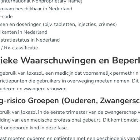
(International Nonproprietary Name)
knaam beschikbaar in Nederland
-code
en en doseringen (bijv. tabletten, injecties, crèmes)
ikanten in Nederland
stratiestatus in Nederland
/ Rx-classificatie
tieke Waarschuwingen en Beper
 gebruik van loxazol, een medicijn dat voornamelijk permethrin
trictiepunten die gebruikers in overweging moeten nemen. Dit
ouderen en zwangere vrouwen.
g-risico Groepen (Ouderen, Zwangers
ruik van loxazol in de eerste trimester van de zwangerschap w
iding van een medische professional gebeurt. Dit komt omdat 
t ongeboren kind in deze fase.
st moeten ouderen en patiënten met een geschiedenis van aller