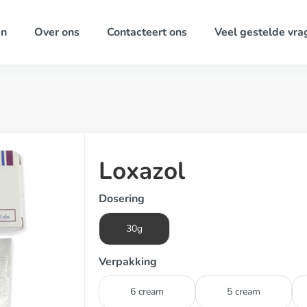
ën
Over ons
Contacteert ons
Veel gestelde vra
Loxazol
Dosering
30g
Verpakking
6 cream
5 cream