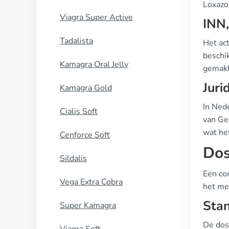
Loxazol
Viagra Super Active
INN
Tadalista
Het ac
beschi
Kamagra Oral Jelly
gemakke
Juri
Kamagra Gold
In Nede
Cialis Soft
van Ge
wat het
Cenforce Soft
Dos
Sildalis
Een cor
Vega Extra Cobra
het med
Stan
Super Kamagra
De dos