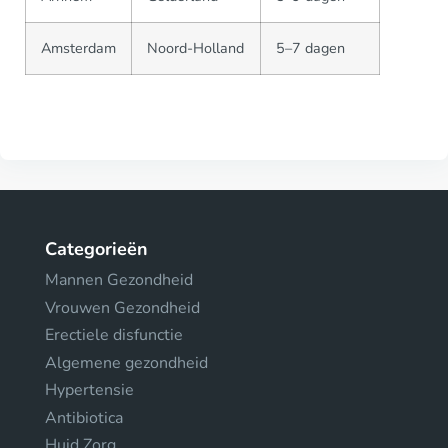
Amsterdam
Noord-Holland
5–7 dagen
Categorieën
Mannen Gezondheid
Vrouwen Gezondheid
Erectiele disfunctie
Algemene gezondheid
Hypertensie
Antibiotica
Huid Zorg