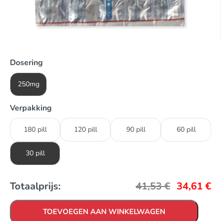
Dosering
250mg
Verpakking
180 pill
120 pill
90 pill
60 pill
30 pill
Totaalprijs:
41,53
€
34,61
€
TOEVOEGEN AAN WINKELWAGEN