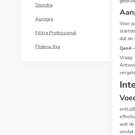
gebruik
Stendra
Aanp
Aurogra
Voor p
startd
Filitra Professional
dat de 
Fildena Xxx
QenA —
Vraag:
Antwoor
verget
Int
Voe
enlt;p
effect
wat de 
omdat 