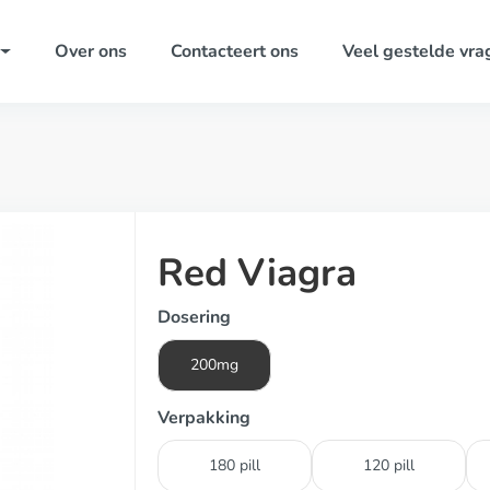
Over ons
Contacteert ons
Veel gestelde vra
Red Viagra
Dosering
200mg
Verpakking
180 pill
120 pill