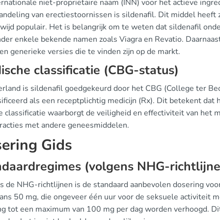
rnationale niet-propriëtaire naam (INN) voor het actieve ingre
ndeling van erectiestoornissen is sildenafil. Dit middel heef
ijd populair. Het is belangrijk om te weten dat sildenafil ond
der enkele bekende namen zoals Viagra en Revatio. Daarnaast 
en generieke versies die te vinden zijn op de markt.
dische classificatie (CBG-status)
erland is sildenafil goedgekeurd door het CBG (College ter B
ificeerd als een receptplichtig medicijn (Rx). Dit betekent dat 
e classificatie waarborgt de veiligheid en effectiviteit van het
eracties met andere geneesmiddelen.
ering Gids
daardregimes (volgens NHG-richtlijn
s de NHG-richtlijnen is de standaard aanbevolen dosering voo
ans 50 mg, die ongeveer één uur voor de seksuele activiteit 
ng tot een maximum van 100 mg per dag worden verhoogd. Dit