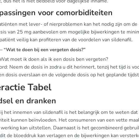
, dus het is niet bedoeld voor dagelijkse inname.
assingen voor comorbiditeiten
atiënten met lever- of nierproblemen kan het nodig zijn om de
osis van 25 mg aanbevolen om mogelijke bijwerkingen te minima
patiënt veilig kan profiteren van de voordelen van sildenafil.
 “Wat te doen bij een vergeten dosis?”
 Wat moet ik doen als ik een dosis ben vergeten?
d: Neem de dosis in zodra u dit herinnert, tenzij het tijd is v
en dosis overslaan en de volgende dosis op het geplande tijds
eractie Tabel
dsel en dranken
Bij het innemen van sildenafil is het belangrijk om te weten d
iviteit kunnen beïnvloeden. Het consumeren van een vette maal
werking kan uitstellen. Daarnaast is het gecombineerd gebruik 
dit de bloeddruk kan verlagen en de bijwerkingen kan versterk