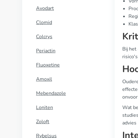
Vorm
Avodart
Prod
Regi
Clomid
Klas
Kri
Colcrys
Bij het
Periactin
risico
Fluoxetine
Hoo
Amoxil
Oudere
effect
Mebendazole
onvoor
Loniten
Wat bet
studies
Zoloft
advies
Int
Rybelsus