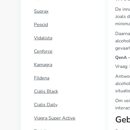
De inna
Suprax
zoals d
minima
Pepcid
Daarnaa
Vidalista
alcoho
gevaarl
Cenforce
QenA —
Kamagra
Vraag: 
Antwoor
Fildena
alcoho
situati
Cialis Black
Om veil
Cialis Daily
interac
Geb
Viagra Super Active