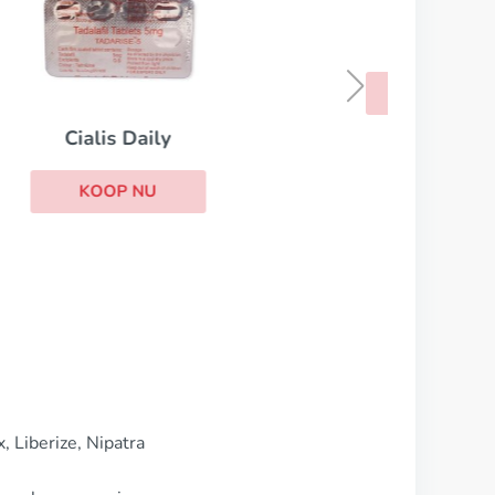
Kamagra
KOOP NU
, Liberize, Nipatra