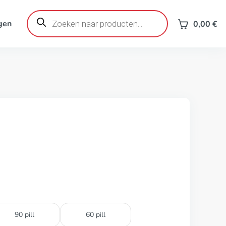
Producten
zoeken
gen
0,00
€
90 pill
60 pill