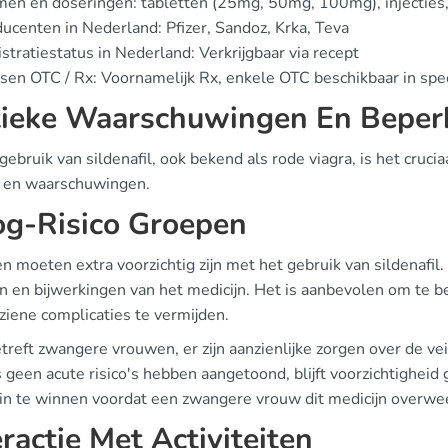
en en doseringen: tabletten (25mg, 50mg, 100mg), injecties,
ucenten in Nederland: Pfizer, Sandoz, Krka, Teva
stratiestatus in Nederland: Verkrijgbaar via recept
sen OTC / Rx: Voornamelijk Rx, enkele OTC beschikbaar in spe
tieke Waarschuwingen En Beper
 gebruik van sildenafil, ook bekend als rode viagra, is het cruc
's en waarschuwingen.
g-Risico Groepen
n moeten extra voorzichtig zijn met het gebruik van sildenafil
en en bijwerkingen van het medicijn. Het is aanbevolen om te 
ziene complicaties te vermijden.
reft zwangere vrouwen, er zijn aanzienlijke zorgen over de ve
 geen acute risico's hebben aangetoond, blijft voorzichtighei
 in te winnen voordat een zwangere vrouw dit medicijn overwe
eractie Met Activiteiten