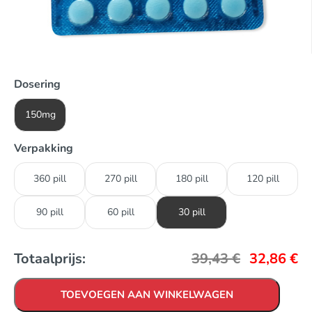
Dosering
150mg
Verpakking
360 pill
270 pill
180 pill
120 pill
90 pill
60 pill
30 pill
Totaalprijs:
39,43
€
32,86
€
TOEVOEGEN AAN WINKELWAGEN