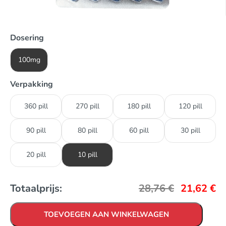
Dosering
100mg
Verpakking
360 pill
270 pill
180 pill
120 pill
90 pill
80 pill
60 pill
30 pill
20 pill
10 pill
Totaalprijs:
28,76
€
21,62
€
TOEVOEGEN AAN WINKELWAGEN